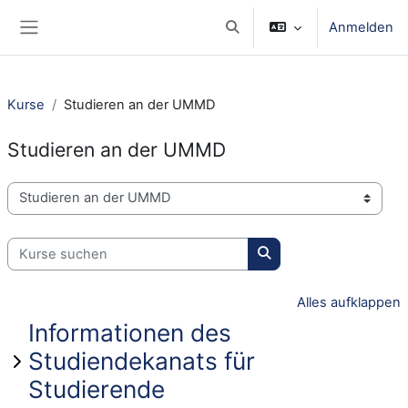
Zum Hauptinhalt
Anmelden
Sucheingabe umschalten
Website-Übersicht
Kurse
Studieren an der UMMD
Studieren an der UMMD
Kursbereiche
Kurse suchen
Kurse suchen
Alles aufklappen
Informationen des
Studiendekanats für
Studierende