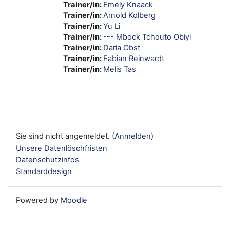
Trainer/in:
Emely Knaack
Trainer/in:
Arnold Kolberg
Trainer/in:
Yu Li
Trainer/in:
--- Mbock Tchouto Obiyi
Trainer/in:
Daria Obst
Trainer/in:
Fabian Reinwardt
Trainer/in:
Melis Tas
Sie sind nicht angemeldet. (
Anmelden
)
Unsere Datenlöschfristen
Datenschutzinfos
Standarddesign
Powered by
Moodle