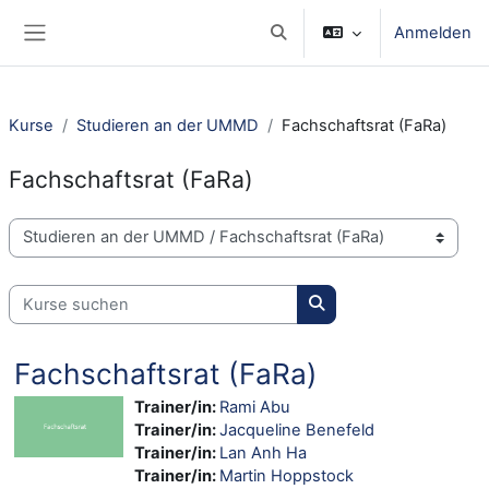
Zum Hauptinhalt
Anmelden
Sucheingabe umschalten
Website-Übersicht
Kurse
Studieren an der UMMD
Fachschaftsrat (FaRa)
Fachschaftsrat (FaRa)
Kursbereiche
Kurse suchen
Kurse suchen
Fachschaftsrat (FaRa)
Trainer/in:
Rami Abu
Trainer/in:
Jacqueline Benefeld
Trainer/in:
Lan Anh Ha
Trainer/in:
Martin Hoppstock