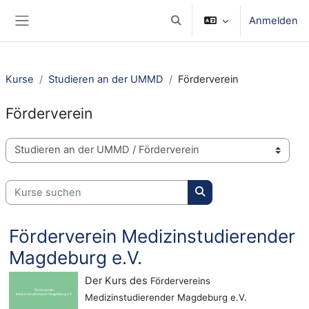
Zum Hauptinhalt
Anmelden
Sucheingabe umschalten
Website-Übersicht
Kurse
Studieren an der UMMD
Förderverein
Förderverein
Kursbereiche
Kurse suchen
Kurse suchen
Förderverein Medizinstudierender
Magdeburg e.V.
Der Kurs des
Fördervereins
Medizinstudierender Magdeburg e.V.