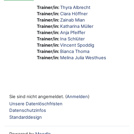
Trainer/in:
Thyra Albrecht
Trainer/in:
Clara Höffner
Trainer/in:
Zainab Mian
Trainer/in:
Katharina Müller
Trainer/in:
Anja Pfeiffer
Trainer/in:
Ina Schlüter
Trainer/in:
Vincent Spoddig
Trainer/in:
Bianca Thoma
Trainer/in:
Melina Julia Westhues
Sie sind nicht angemeldet. (
Anmelden
)
Unsere Datenlöschfristen
Datenschutzinfos
Standarddesign
Powered by
Moodle