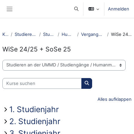
Zum Hauptinhalt
Anmelden
Sucheingabe umschalten
Website-Übersicht
Kurse
Studieren an der UMMD
Studiengänge
Humanmedizin
Vergangene Studienjahre
WiSe 24/25 + SoSe 25
WiSe 24/25 + SoSe 25
Kursbereiche
Kurse suchen
Kurse suchen
Alles aufklappen
1. Studienjahr
2. Studienjahr
3. Studienjahr