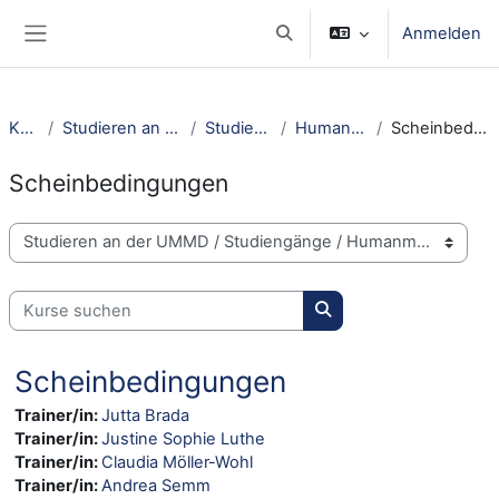
Zum Hauptinhalt
Anmelden
Sucheingabe umschalten
Website-Übersicht
Kurse
Studieren an der UMMD
Studiengänge
Humanmedizin
Scheinbedingungen
Scheinbedingungen
Kursbereiche
Kurse suchen
Kurse suchen
Scheinbedingungen
Trainer/in:
Jutta Brada
Trainer/in:
Justine Sophie Luthe
Trainer/in:
Claudia Möller-Wohl
Trainer/in:
Andrea Semm