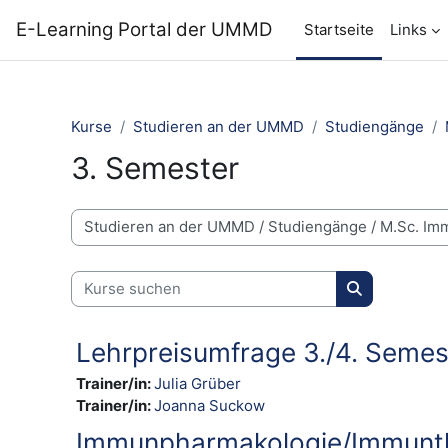
Zum Hauptinhalt
E-Learning Portal der UMMD
Startseite
Links
Kurse
Studieren an der UMMD
Studiengänge
3. Semester
Kursbereiche
Kurse suchen
Kurse suche
Lehrpreisumfrage 3./4. Semes
Trainer/in:
Julia Grüber
Trainer/in:
Joanna Suckow
Immunpharmakologie/Immunt